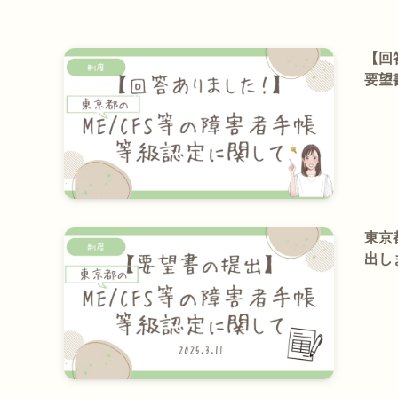
【回
要望
東京
出しま