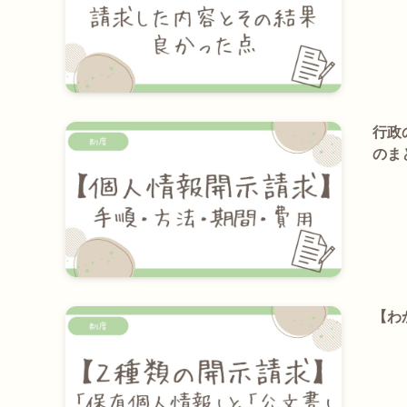
行政
のま
【わ