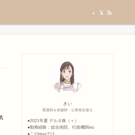
きい
看護師＆保健師・公衆衛生修士
気
●2021年夏 デルタ株（＋）
●勤務経験：総合病院、行政機関etc
●このblogでは、