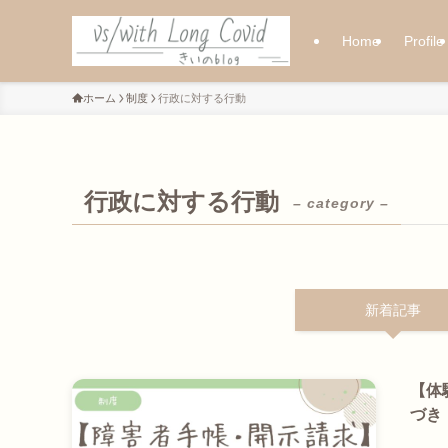
Home
Profile
ホーム
制度
行政に対する行動
行政に対する行動
– category –
新着記事
【体
づき