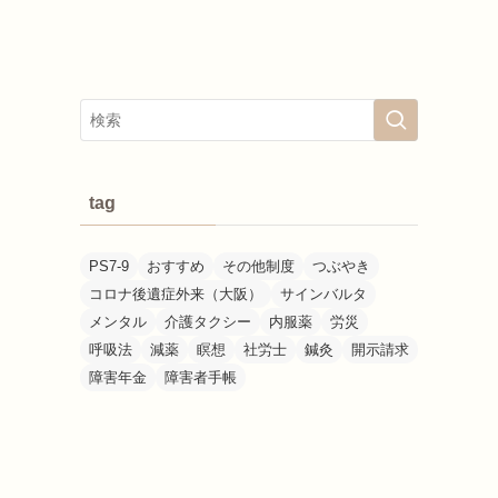
tag
PS7-9
おすすめ
その他制度
つぶやき
コロナ後遺症外来（大阪）
サインバルタ
メンタル
介護タクシー
内服薬
労災
呼吸法
減薬
瞑想
社労士
鍼灸
開示請求
障害年金
障害者手帳