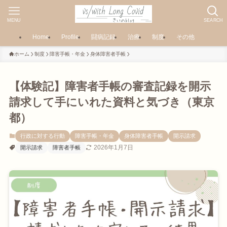
MENU
SEARCH
Home
Profile
闘病記録
治療
制度
その他
ホーム
制度
障害手帳・年金
身体障害者手帳
【体験記】障害者手帳の審査記録を開示
請求して手にいれた資料と気づき（東京
都）
行政に対する行動
障害手帳・年金
身体障害者手帳
開示請求
2026年1月7日
開示請求
障害者手帳