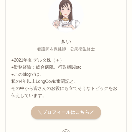
きい
看護師＆保健師・公衆衛生修士
●2021年夏 デルタ株（＋）
●勤務経験：総合病院、行政機関etc
●このblogでは、
私の4年以上LongCovid奮闘記と、
その中から皆さんのお役にも立てそうなトピックをお
伝えしています。
＼プロフィールはこちら／