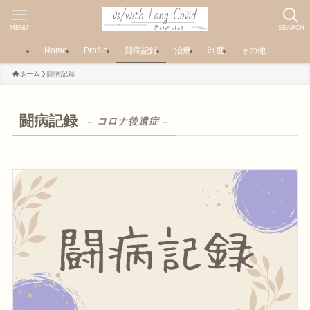
MENU
SEARCH
Home
Profile
闘病記録
治療
制度
その他
ホーム
闘病記録
闘病記録
– コロナ後遺症 –