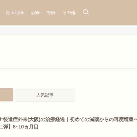
闘病記録
治療
制度
その他
人気記事
ナ後遺症外来(大阪)の治療経過｜初めての減薬からの再度増薬
二弾】8~10ヵ月目