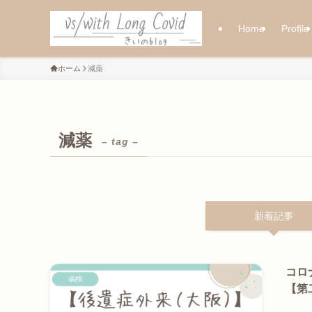
Home
Profile
ホーム
減薬
減薬
– tag –
新着記事
コロ
【第