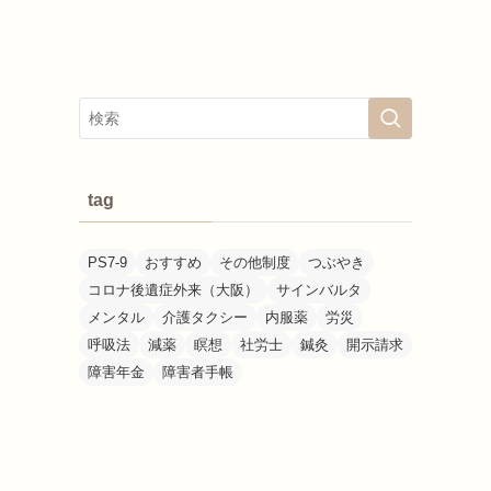
tag
PS7-9
おすすめ
その他制度
つぶやき
コロナ後遺症外来（大阪）
サインバルタ
メンタル
介護タクシー
内服薬
労災
呼吸法
減薬
瞑想
社労士
鍼灸
開示請求
障害年金
障害者手帳