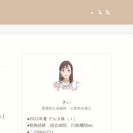
きい
看護師＆保健師・公衆衛生修士
へ｜
●2021年夏 デルタ株（＋）
●勤務経験：総合病院、行政機関etc
●このblogでは、