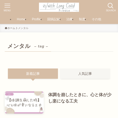
MENU
SEARCH
Home
Profile
闘病記録
治療
制度
その他
ホーム
メンタル
メンタル
– tag –
新着記事
人気記事
体調を崩したときに、心と体が少
し楽になる工夫