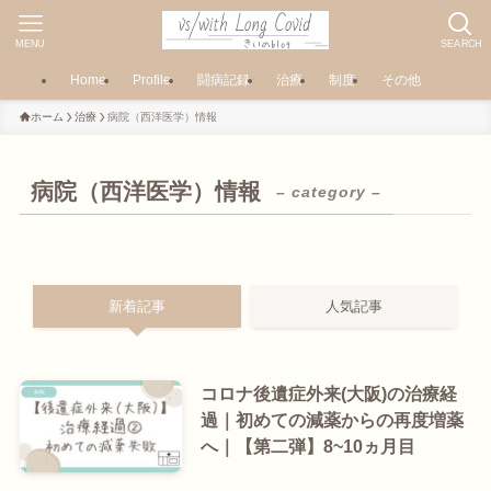
MENU
SEARCH
Home
Profile
闘病記録
治療
制度
その他
ホーム
治療
病院（西洋医学）情報
病院（西洋医学）情報
– category –
新着記事
人気記事
コロナ後遺症外来(大阪)の治療経
過｜初めての減薬からの再度増薬
へ｜【第二弾】8~10ヵ月目