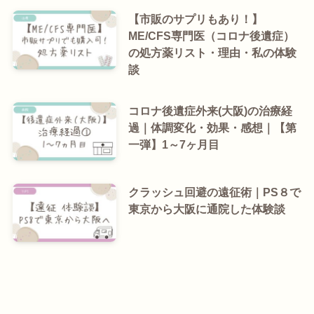
【市販のサプリもあり！】
ME/CFS専門医（コロナ後遺症）
の処方薬リスト・理由・私の体験
談
コロナ後遺症外来(大阪)の治療経
過｜体調変化・効果・感想｜【第
一弾】1～7ヶ月目
クラッシュ回避の遠征術｜PS８で
東京から大阪に通院した体験談